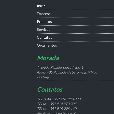
Início
Empresa
Produtos
Serviços
Contatos
Orçamentos
Morada
Avenida Riopele, bloco A loja 1
4770-405 Pousada de Saramago V.N.F.
Portugal
Contatos
TEL./FAX +351 252 993 090
TELM. +351 914 870 205
TELM. +351 916 996 140
Email: maquipgn@sapo.pt