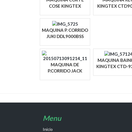
COSE KINGTEX
KINGTEX CTD90
REMATE-
0356/UCP-B
AUTOMATICO
C/PROGRAMADOR
MAQUINA P. CORRIDO
JUKI DDL9000BSS
MAQUINA BAIN
MAQUINA DE
KINGTEX CTD-9
P.CORRIDO JACK
0-356M/RP03
C/OLEO JK-A4-7
Menu
Início