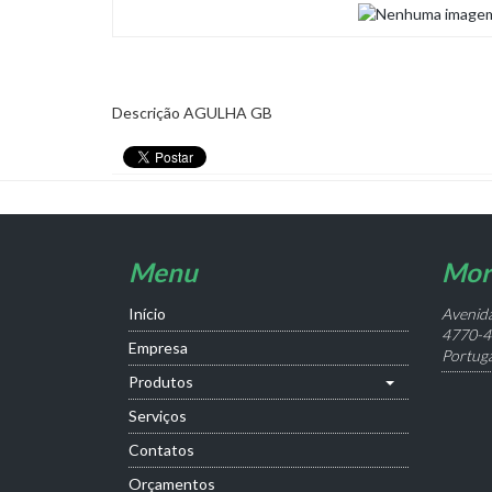
Descrição
AGULHA GB
Menu
Mor
Início
Avenida
4770-4
Empresa
Portuga
Produtos
Serviços
Contatos
Orçamentos