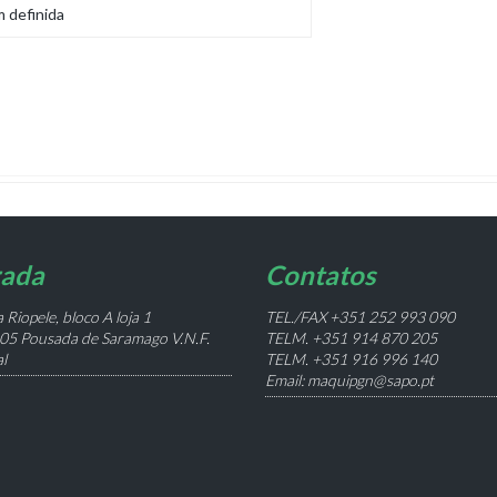
ada
Contatos
 Riopele, bloco A loja 1
TEL./FAX +351 252 993 090
05 Pousada de Saramago V.N.F.
TELM. +351 914 870 205
l
TELM. +351 916 996 140
Email: maquipgn@sapo.pt