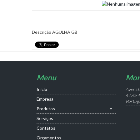
Descrição
AGULHA GB
Menu
Mor
Início
Avenida
4770-4
Empresa
Portuga
Produtos
Serviços
Contatos
Orçamentos