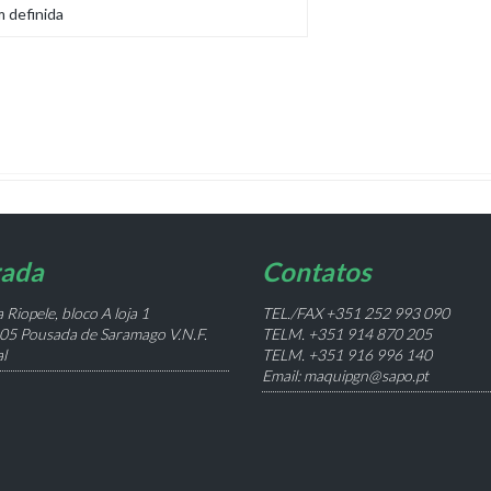
ada
Contatos
 Riopele, bloco A loja 1
TEL./FAX +351 252 993 090
05 Pousada de Saramago V.N.F.
TELM. +351 914 870 205
l
TELM. +351 916 996 140
Email: maquipgn@sapo.pt