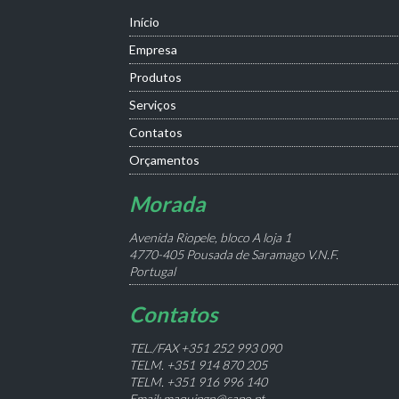
Início
Empresa
Produtos
Serviços
Contatos
Orçamentos
Morada
Avenida Riopele, bloco A loja 1
4770-405 Pousada de Saramago V.N.F.
Portugal
Contatos
TEL./FAX +351 252 993 090
TELM. +351 914 870 205
TELM. +351 916 996 140
Email: maquipgn@sapo.pt