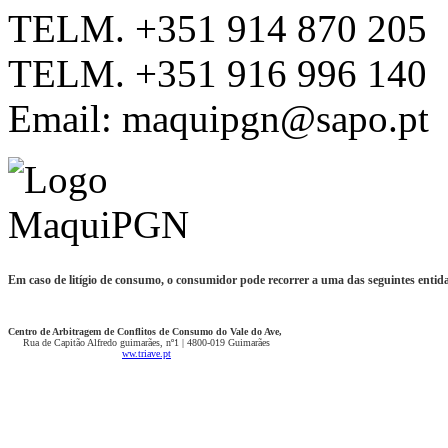
TELM. +351 914 870 205
TELM. +351 916 996 140
Email: maquipgn@sapo.pt
Em caso de litígio de consumo, o consumidor pode recorrer a uma das seguintes entidad
Centro de Arbitragem de Conflitos de Consumo do Vale do Ave,
Rua de Capitão Alfredo guimarães, nº1 | 4800-019 Guimarães
ww.triave.pt