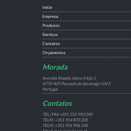
Início
Empresa
Produtos
Serviços
Contatos
Orçamentos
Morada
Avenida Riopele, bloco A loja 1
4770-405 Pousada de Saramago V.N.F.
Portugal
Contatos
TEL./FAX +351 252 993 090
TELM. +351 914 870 205
TELM. +351 916 996 140
Email: maquipgn@sapo.pt