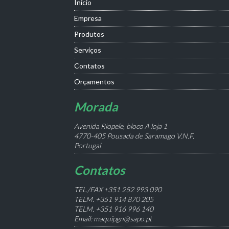
Início
Empresa
Produtos
Serviços
Contatos
Orçamentos
Morada
Avenida Riopele, bloco A loja 1
4770-405 Pousada de Saramago V.N.F.
Portugal
Contatos
TEL./FAX +351 252 993 090
TELM. +351 914 870 205
TELM. +351 916 996 140
Email: maquipgn@sapo.pt