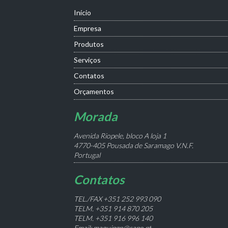
Início
Empresa
Produtos
Serviços
Contatos
Orçamentos
Morada
Avenida Riopele, bloco A loja 1
4770-405 Pousada de Saramago V.N.F.
Portugal
Contatos
TEL./FAX +351 252 993 090
TELM. +351 914 870 205
TELM. +351 916 996 140
Email: maquipgn@sapo.pt