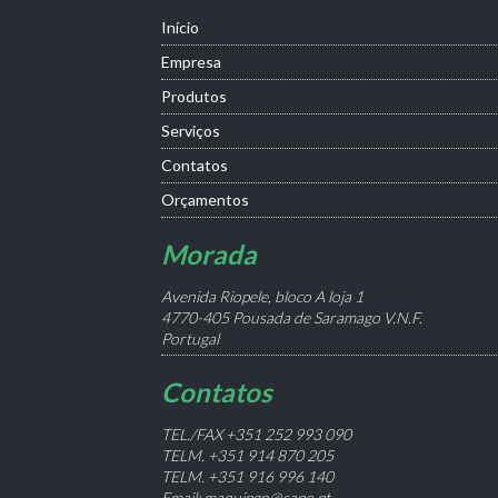
Início
Empresa
Produtos
Serviços
Contatos
Orçamentos
Morada
Avenida Riopele, bloco A loja 1
4770-405 Pousada de Saramago V.N.F.
Portugal
Contatos
TEL./FAX +351 252 993 090
TELM. +351 914 870 205
TELM. +351 916 996 140
Email: maquipgn@sapo.pt