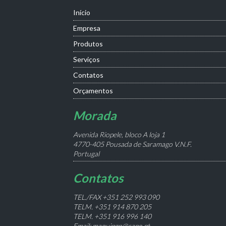
Início
Empresa
Produtos
Serviços
Contatos
Orçamentos
Morada
Avenida Riopele, bloco A loja 1
4770-405 Pousada de Saramago V.N.F.
Portugal
Contatos
TEL./FAX +351 252 993 090
TELM. +351 914 870 205
TELM. +351 916 996 140
Email: maquipgn@sapo.pt