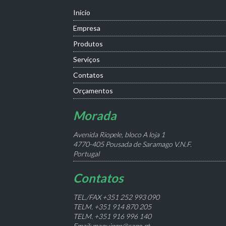
Início
Empresa
Produtos
Serviços
Contatos
Orçamentos
Morada
Avenida Riopele, bloco A loja 1
4770-405 Pousada de Saramago V.N.F.
Portugal
Contatos
TEL./FAX +351 252 993 090
TELM. +351 914 870 205
TELM. +351 916 996 140
Email: maquipgn@sapo.pt