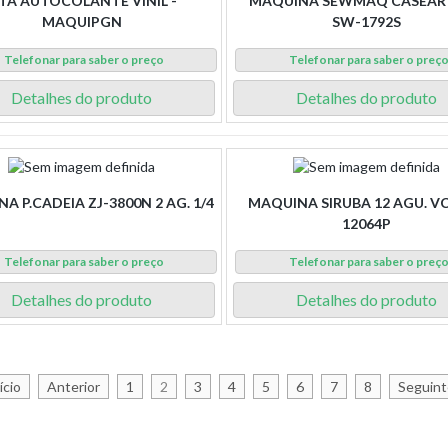
ITA AUTOCOLANTE VINIL -
MAQUINA SEWMAQ CASEAR 
MAQUIPGN
SW-1792S
Telefonar para saber o preço
Telefonar para saber o preç
Detalhes do produto
Detalhes do produto
A P.CADEIA ZJ-3800N 2 AG. 1/4
MAQUINA SIRUBA 12 AGU. VC
12064P
Telefonar para saber o preço
Telefonar para saber o preç
Detalhes do produto
Detalhes do produto
ício
Anterior
1
2
3
4
5
6
7
8
Seguint