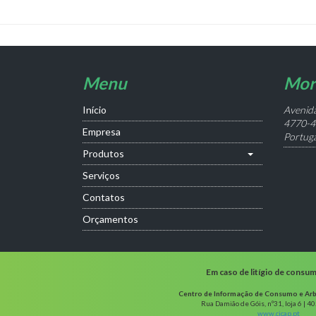
Menu
Mor
Início
Avenida
4770-4
Empresa
Portuga
Produtos
Serviços
Contatos
Orçamentos
Em caso de litígio de consu
Centro de Informação de Consumo e Arb
Rua Damião de Góis, nº31, loja 6 | 4
www.cicap.pt