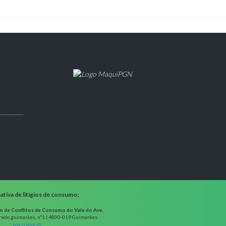
tiva de litígios de consumo:
m de Conflitos de Consumo do Vale do Ave,
fredo guimarães, nº1 | 4800-019 Guimarães
ww.triave.pt