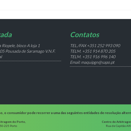
ada
Contatos
 Riopele, bloco A loja 1
TEL./FAX +351 252 993 090
05 Pousada de Saramago V.N.F.
TELM. +351 914 870 205
l
TELM. +351 916 996 140
Email: maquipgn@sapo.pt
mo, o consumidor pode recorrer a uma das seguintes entidades de resolução alterna
itragem do Porto,
Centro de Arbitrage
050-225 Porto
Rua de Capitão Al