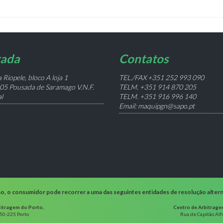
ada
Contatos
 Riopele, bloco A loja 1
TEL./FAX +351 252 993 090
05 Pousada de Saramago V.N.F.
TELM. +351 914 870 205
l
TELM. +351 916 996 140
Email: maquipgn@sapo.pt
mo, o consumidor pode recorrer a uma das seguintes entidades de resolução alterna
itragem do Porto,
Centro de Arbitrage
050-225 Porto
Rua de Capitão Al