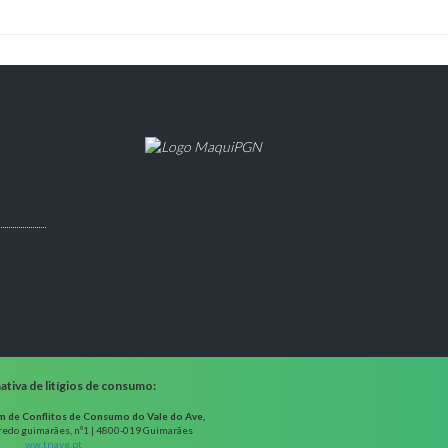
tiva de litígios de consumo:
m de Conflitos de Consumo do Vale do Ave,
fredo guimarães, nº1 | 4800-019 Guimarães
ww.triave.pt