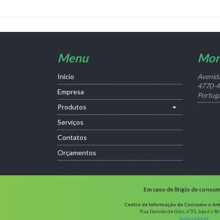
Menu
Mor
Início
Avenida
4770-4
Empresa
Portuga
Produtos
Serviços
Contatos
Orçamentos
Em caso de litígio de consu
Centro de Informação de Consumo e Arb
Rua Damião de Góis, nº31, loja 6 | 4
www.cicap.pt